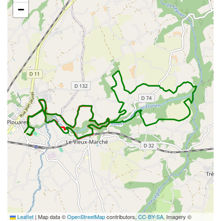
−
Leaflet
|
Map data ©
OpenStreetMap
contributors,
CC-BY-SA
, Imagery ©