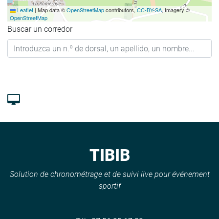
Leaflet
|
Map data ©
OpenStreetMap
contributors,
CC-BY-SA
, Imagery ©
OpenStreetMap
Buscar un corredor
TIBIB
Solution de chronométrage et de suivi live pour événement
sportif