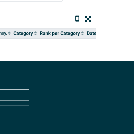
Category
Rank per Category
Date / Hour
moy.