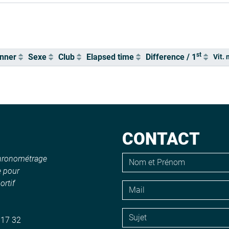
st
nner
Sexe
Club
Elapsed time
Difference / 1
Vit. 
CONTACT
chronométrage
e pour
rtif
 17 32