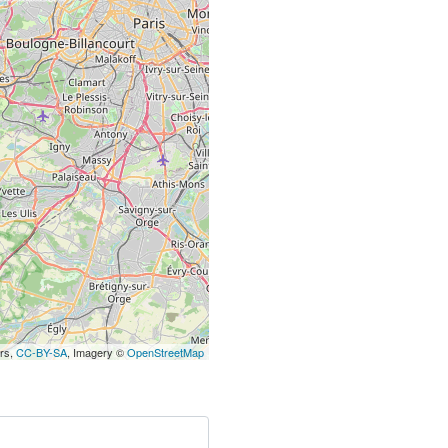
ors,
CC-BY-SA
, Imagery ©
OpenStreetMap