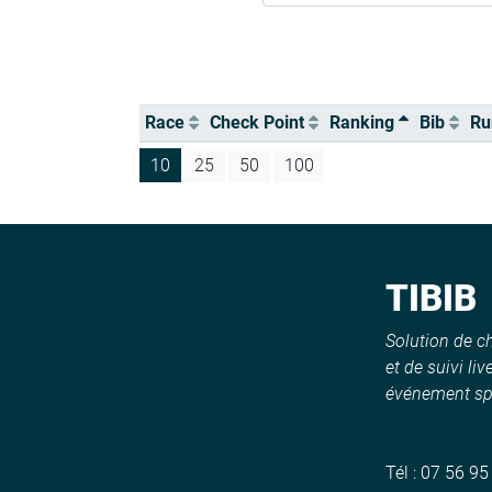
Race
Check Point
Ranking
Bib
Ru
10
25
50
100
TIBIB
Solution de 
et de suivi liv
événement spo
Tél :
07 56 95