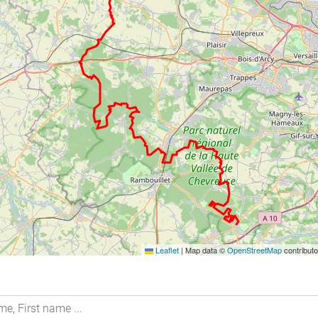
Leaflet
|
Map data ©
OpenStreetMap
contribut