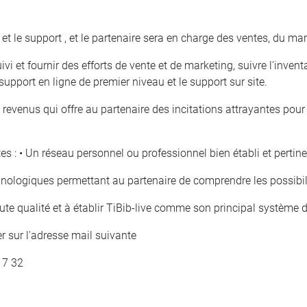
e et le support , et le partenaire sera en charge des ventes, du mar
vi et fournir des efforts de vente et de marketing, suivre l'inventa
support en ligne de premier niveau et le support sur site.
evenus qui offre au partenaire des incitations attrayantes pour é
es :
• Un réseau personnel ou professionnel bien établi et pertinen
ologiques permettant au partenaire de comprendre les possibilité
te qualité et à établir TiBib-live comme son principal système de
r sur l'adresse mail suivante
17 32