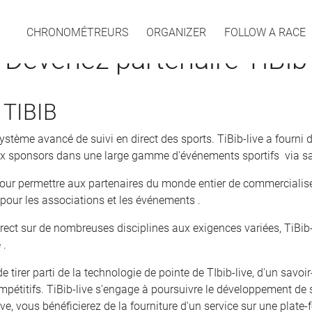
CHRONOMÉTREURS
ORGANIZER
FOLLOW A RACE
Devenez partenaire TiBib
TIBIB
système avancé de suivi en direct des sports.
TiBib-live a fourni
ux sponsors dans une large gamme d'événements sportifs via sa t
ur permettre aux partenaires du monde entier de commercialiser 
 pour les associations et les événements .
rect sur de nombreuses disciplines aux exigences variées, TiBib-l
 .
tirer parti de la technologie de pointe de TIbib-live, d'un savoir
mpétitifs.
TiBib-live s'engage à poursuivre le développement de 
live, vous bénéficierez de la fourniture d'un service sur une pla