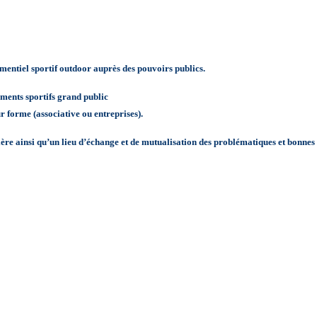
vènementiel sportif outdoor auprès des pouvoirs publics.
nements sportifs grand public
eur forme (associative ou entreprises).
ère ainsi qu’un lieu d’échange et de mutualisation des problématiques et bonnes pr