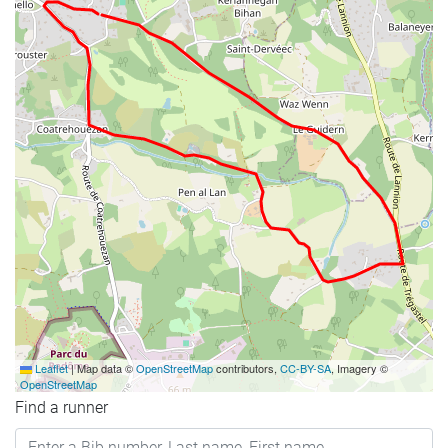
Leaflet
|
Map data ©
OpenStreetMap
contributors,
CC-BY-SA
, Imagery ©
OpenStreetMap
Find a runner