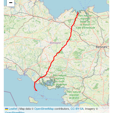
−
Leaflet
|
Map data ©
OpenStreetMap
contributors,
CC-BY-SA
, Imagery ©
OpenStreetMap