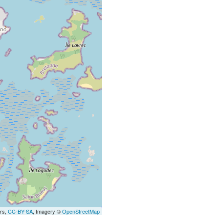
ors,
CC-BY-SA
, Imagery ©
OpenStreetMap