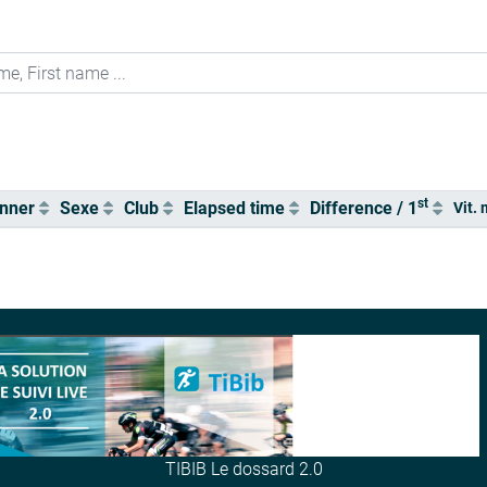
st
nner
Sexe
Club
Elapsed time
Difference / 1
Vit. 
TIBIB Le dossard 2.0