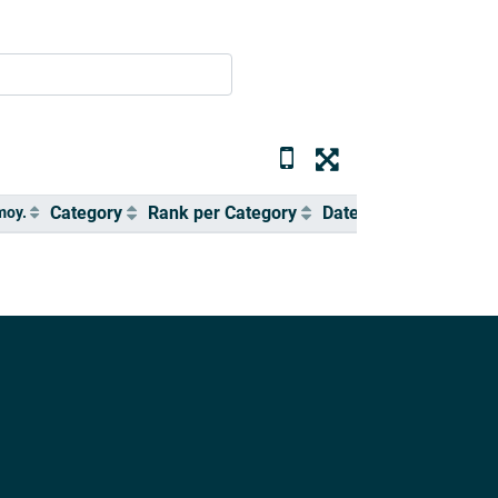
Category
Rank per Category
Date / Hour
moy.