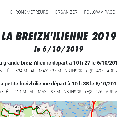
CHRONOMÉTREURS
ORGANIZER
FOLLOW A RACE
LA BREIZH'ILIENNE 2019
le 6/10/2019
a grande breizh'ilienne départ à 10 h 27 le 6/10/20
VELÉ + : 534 M
-
ALT. MAX. : 37 M
-
NB INSCRIT(E)S : 497
-
ARRIV
a petite breizh'ilienne départ à 10 h 38 le 6/10/20
ELÉ + : 214 M
-
ALT. MAX. : 37 M
-
NB INSCRIT(E)S : 276
-
ARRIV