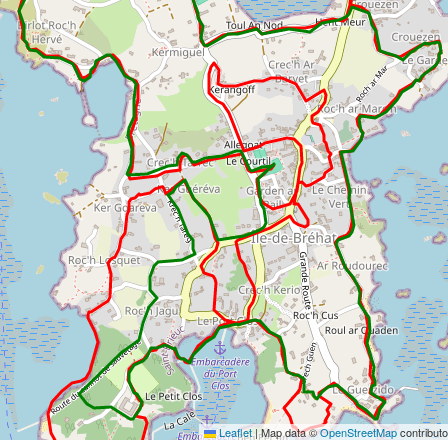
Leaflet
|
Map data ©
OpenStreetMap
contribut