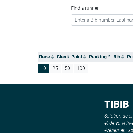
Find a runner
Race
Check Point
Ranking
Bib
Ru
10
25
50
100
TIBIB
Solution de 
et de suivi liv
événement spo