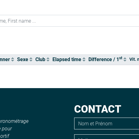
st
nner
Sexe
Club
Elapsed time
Difference / 1
Vit. 
CONTACT
chronométrage
e pour
rtif