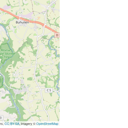
ors,
CC-BY-SA
, Imagery ©
OpenStreetMap