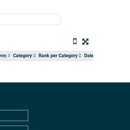
Category
Rank per Category
Date / Hour
moy.