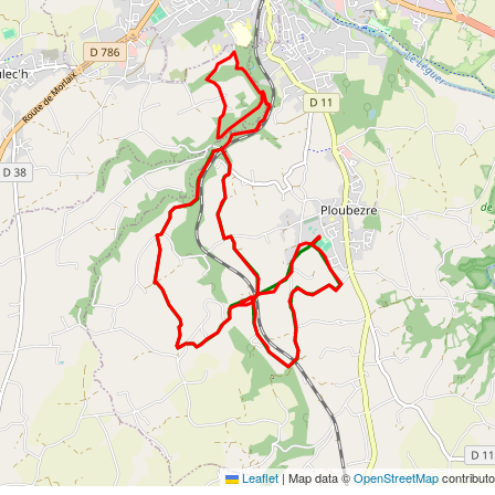
Leaflet
|
Map data ©
OpenStreetMap
contribut