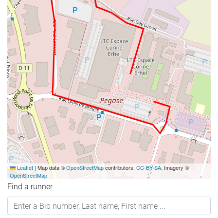
Leaflet
|
Map data ©
OpenStreetMap
contributors,
CC-BY-SA
, Imagery ©
OpenStreetMap
Find a runner