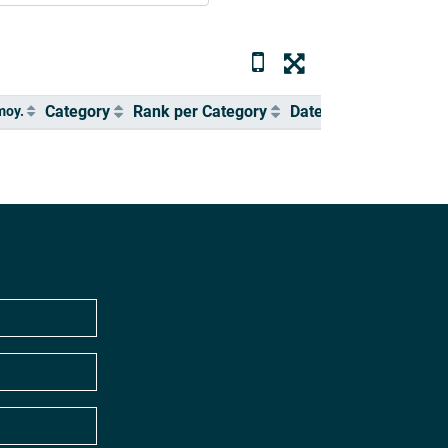
Category
Rank per Category
Date / Hour
moy.