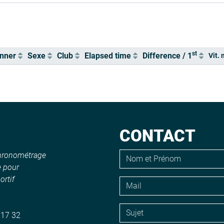
st
nner
Sexe
Club
Elapsed time
Difference / 1
Vit. 
CONTACT
chronométrage
e pour
rtif
 17 32