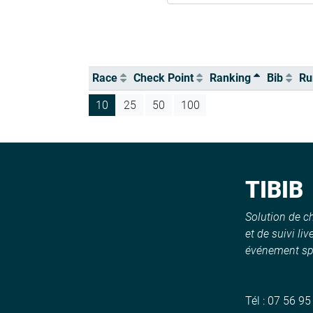
Race
Check Point
Ranking
Bib
Ru
10
25
50
100
TIBIB
Solution de 
et de suivi liv
événement spo
Tél :
07 56 95