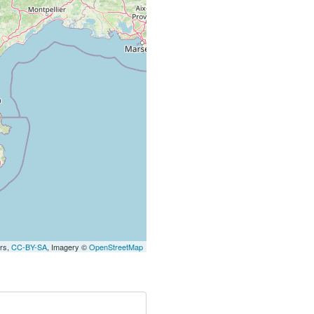
ors,
CC-BY-SA
, Imagery ©
OpenStreetMap