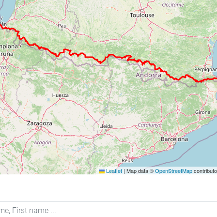
Leaflet
|
Map data ©
OpenStreetMap
contribut