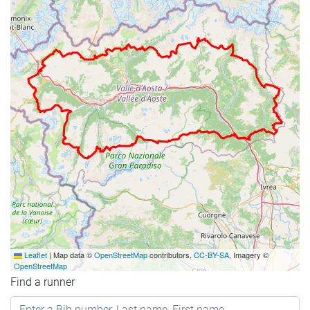
Leaflet
|
Map data ©
OpenStreetMap
contributors,
CC-BY-SA
, Imagery ©
OpenStreetMap
Find a runner