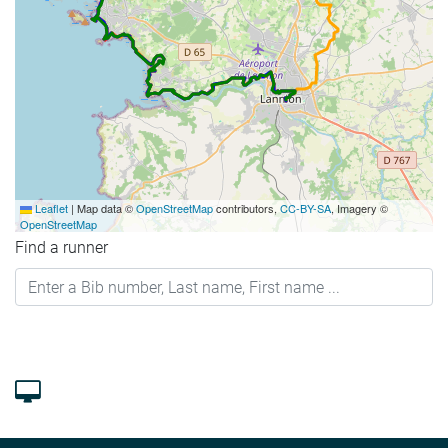
Leaflet
|
Map data ©
OpenStreetMap
contributors,
CC-BY-SA
, Imagery ©
OpenStreetMap
Find a runner