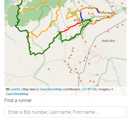
Leaflet
|
Map data ©
OpenStreetMap
contributors,
CC-BY-SA
, Imagery ©
OpenStreetMap
Find a runner