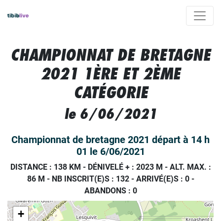
CHAMPIONNAT DE BRETAGNE
2021 1ÈRE ET 2ÈME
CATÉGORIE
le 6/06/2021
Championnat de bretagne 2021 départ à 14 h
01 le 6/06/2021
DISTANCE : 138 KM
-
DÉNIVELÉ + : 2023 M
-
ALT. MAX. :
86 M
-
NB INSCRIT(E)S : 132
-
ARRIVÉ(E)S :
0
-
ABANDONS :
0
+