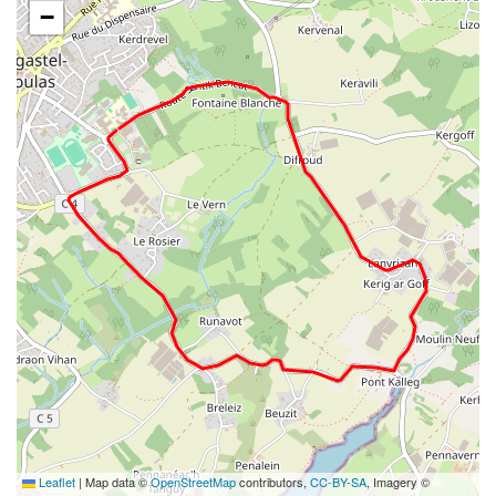
−
Leaflet
|
Map data ©
OpenStreetMap
contributors,
CC-BY-SA
, Imagery ©