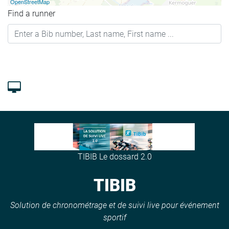
OpenStreetMap
Find a runner
TIBIB Le dossard 2.0
TIBIB
Solution de chronométrage et de suivi live pour événement
sportif