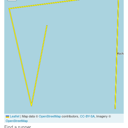
Leaflet
|
Map data ©
OpenStreetMap
contributors,
CC-BY-SA
, Imagery ©
OpenStreetMap
Find a runner