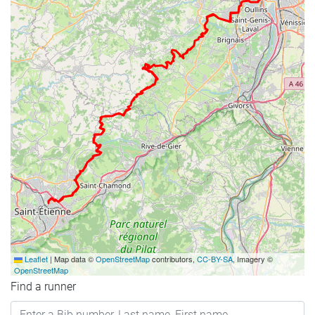
Leaflet
|
Map data ©
OpenStreetMap
contributors,
CC-BY-SA
, Imagery ©
OpenStreetMap
Find a runner