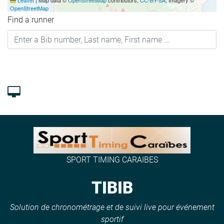
Leaflet
|
Map data ©
OpenStreetMap
contributors,
CC-BY-SA
, Imagery ©
OpenStreetMap
Find a runner
SPORT TIMING CARAIBES
TIBIB
Solution de chronométrage et de suivi live pour événement
sportif