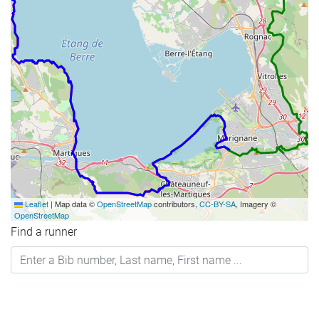
Leaflet
|
Map data ©
OpenStreetMap
contributors,
CC-BY-SA
, Imagery ©
OpenStreetMap
Find a runner