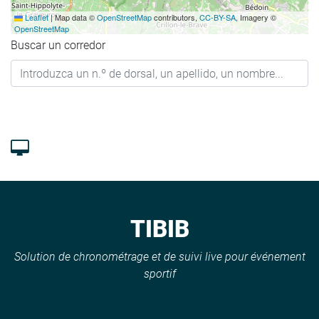
Leaflet
|
Map data ©
OpenStreetMap
contributors,
CC-BY-SA
, Imagery ©
OpenStreetMap
Buscar un corredor
TIBIB
Solution de chronométrage et de suivi live pour événement
sportif