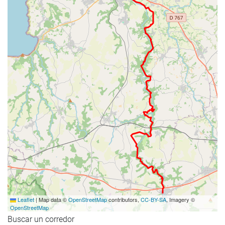
Leaflet
|
Map data ©
OpenStreetMap
contributors,
CC-BY-SA
, Imagery ©
OpenStreetMap
Buscar un corredor