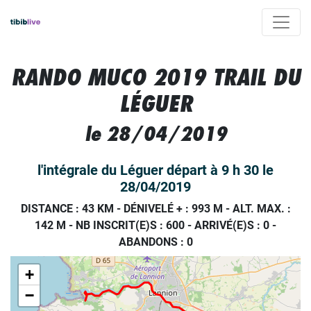
RANDO MUCO 2019 TRAIL DU
LÉGUER
le 28/04/2019
l'intégrale du Léguer départ à 9 h 30 le
28/04/2019
DISTANCE : 43 KM
-
DÉNIVELÉ + : 993 M
-
ALT. MAX. :
142 M
-
NB INSCRIT(E)S : 600
-
ARRIVÉ(E)S :
0
-
ABANDONS :
0
+
−