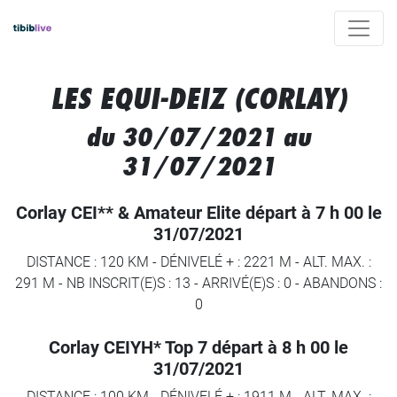
LES EQUI-DEIZ (CORLAY)
du 30/07/2021 au
31/07/2021
Corlay CEI** & Amateur Elite départ à 7 h 00 le
31/07/2021
DISTANCE : 120 KM
-
DÉNIVELÉ + : 2221 M
-
ALT. MAX. :
291 M
-
NB INSCRIT(E)S : 13
-
ARRIVÉ(E)S :
0
-
ABANDONS :
0
Corlay CEIYH* Top 7 départ à 8 h 00 le
31/07/2021
DISTANCE : 100 KM
-
DÉNIVELÉ + : 1911 M
-
ALT. MAX. :