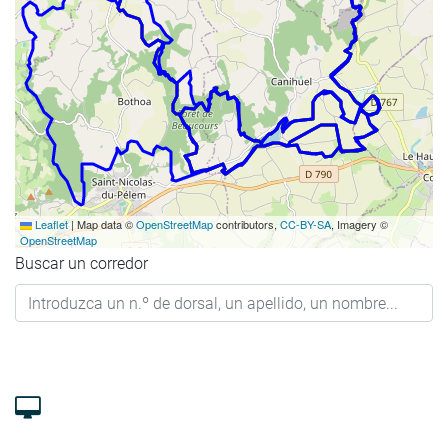
Leaflet
|
Map data ©
OpenStreetMap
contributors,
CC-BY-SA
, Imagery ©
OpenStreetMap
Buscar un corredor