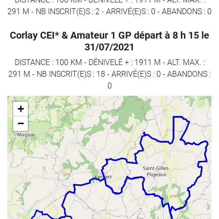
291 M
-
NB INSCRIT(E)S : 2
-
ARRIVÉ(E)S :
0
-
ABANDONS :
0
Corlay CEI* & Amateur 1 GP départ à 8 h 15 le
31/07/2021
DISTANCE : 100 KM
-
DÉNIVELÉ + : 1911 M
-
ALT. MAX. :
291 M
-
NB INSCRIT(E)S : 18
-
ARRIVÉ(E)S :
0
-
ABANDONS :
0
+
−