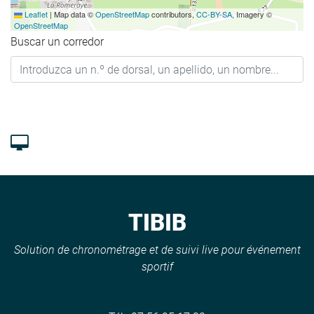
Leaflet
|
Map data ©
OpenStreetMap
contributors,
CC-BY-SA
, Imagery ©
OpenStreetMap
Buscar un corredor
TIBIB
Solution de chronométrage et de suivi live pour événement
sportif