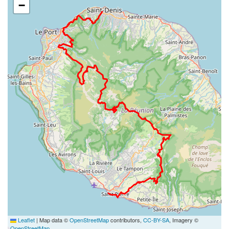
−
Leaflet
|
Map data ©
OpenStreetMap
contributors,
CC-BY-SA
, Imagery ©
OpenStreetMap