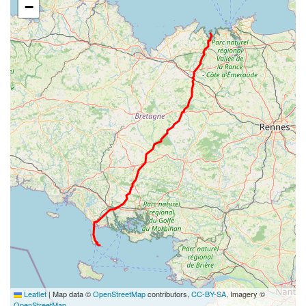
−
Leaflet
|
Map data ©
OpenStreetMap
contributors,
CC-BY-SA
, Imagery ©
OpenStreetMap