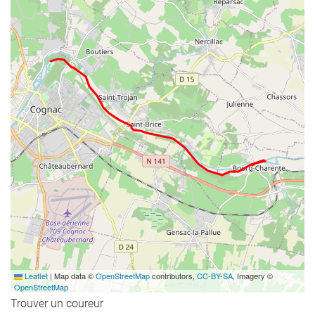
Leaflet
|
Map data ©
OpenStreetMap
contributors,
CC-BY-SA
, Imagery ©
OpenStreetMap
Trouver un coureur