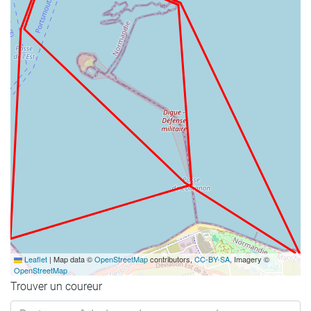
Leaflet
|
Map data ©
OpenStreetMap
contributors,
CC-BY-SA
, Imagery ©
OpenStreetMap
Trouver un coureur